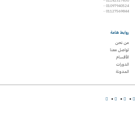
01142327630 -
01097940524 -
01127569844 -
روابط هامة
من نحن
تواصل معنا
الأقسام
الدورات
المدونة