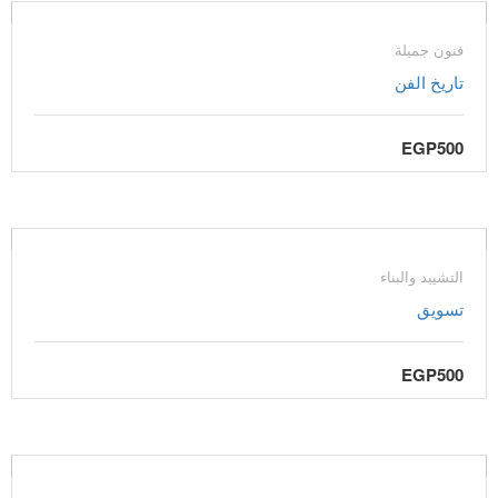
فنون جميلة
تاريخ الفن
EGP500
التشييد والبناء
تسويق
EGP500