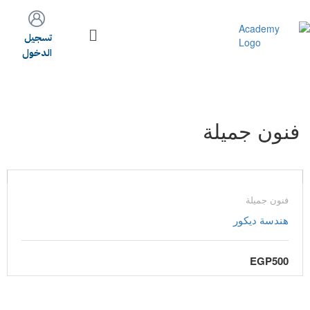
تسجيل
الدخول
فنون جميلة
فنون جميلة
هندسة ديكور
EGP500