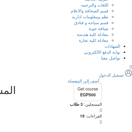
اللغات والترجمه
قسم الصحافة والاعلام
نظم ومعلومات اداريه
قسم سياحه و فنادق
ضيافة جوية
معادلة كلية هندسة
معادلة كلية تجارة
الشهادات
بوابة الدفع الالكتروني
تواصل معنا
تسجيل الدخول
أضف إلى المفضلة
المس
Get course
EGP500
المسجلين
:
3 طلاب
القراءات
:
19