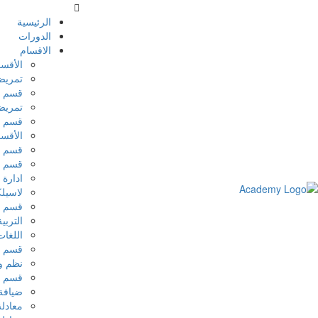
الرئيسية
الدورات
الاقسام
الأقسا
تمري
قسم ت
تمريض
قسم ت
الأقسا
قسم ال
قسم ا
ادارة 
لاسيل
قسم ف
التربي
اللغات
قسم ا
نظم و
قسم س
ضيافة
معادلة