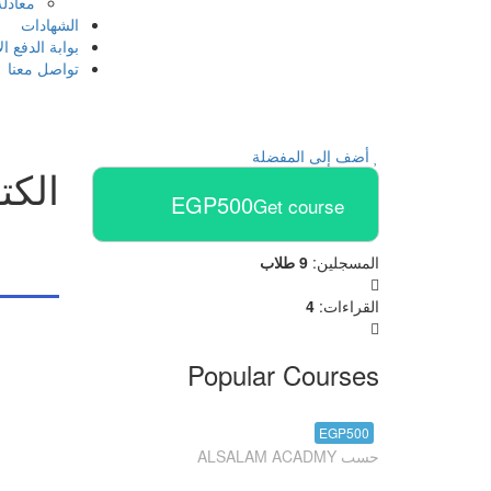
معادلة
الشهادات
بوابة الدفع ا
تواصل معنا
أضف إلى المفضلة
الكت
EGP500
Get course
المسجلين
:
9 طلاب
القراءات
:
4
Popular Courses
مادة الفيزياء
EGP500
حسب ALSALAM ACADMY