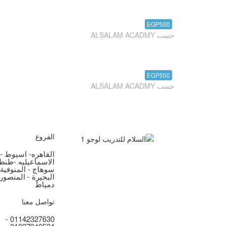
اسس تصميم
EGP500
حسب ALSALAM ACADMY
بترول
EGP500
حسب ALSALAM ACADMY
الفروع
القاهره- اسيوط - 
الاسماعيليه -طنطا 
سوهاج - المنوفية 
البحيرة - المنصور
دمياط
تواصل معنا
01142327630 -