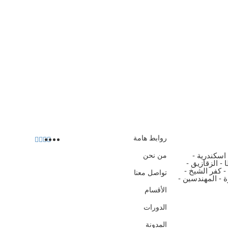
روابط هامة
اسكندرية -
من نحن
- الزقازيق -
- كفر الشيخ -
تواصل معنا
ة - المهندسين -
الأقسام
الدورات
المدونة