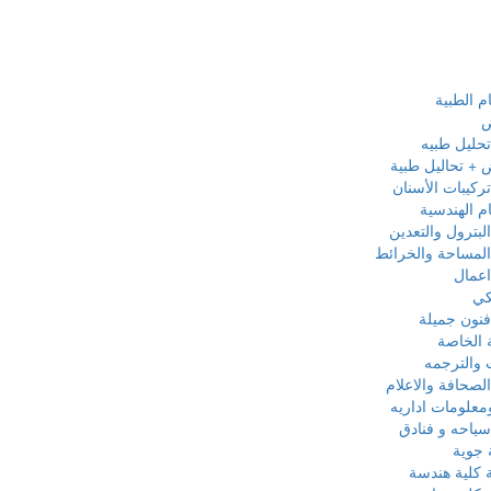
م الطبية
ض
حليل طبيه
 + تحاليل طبية
ركيبات الأسنان
م الهندسية
بترول والتعدين
لمساحة والخرائط
اعمال
كي
نون جميلة
ة الخاصة
 والترجمه
لصحافة والاعلام
معلومات اداريه
ياحه و فنادق
 جوية
 كلية هندسة