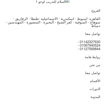
الفروع
القاهره- اسيوط - اسكندرية - الاسماعيليه -طنطا - الزقازيق -
سوهاج - المنوفية - كفر الشيخ - البحيرة - المنصورة - المهندسين -
دمياط
تواصل معنا
01142327630 -
01097940524 -
01127569844 -
روابط هامة
من نحن
تواصل معنا
الأقسام
الدورات
المدونة