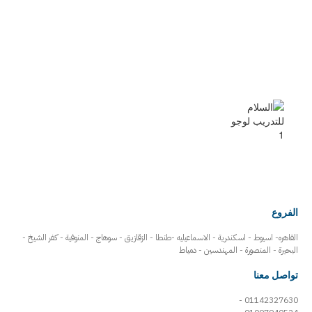
الفروع
القاهره- اسيوط - اسكندرية - الاسماعيليه -طنطا - الزقازيق - سوهاج - المنوفية - كفر الشيخ -
البحيرة - المنصورة - المهندسين - دمياط
تواصل معنا
01142327630 -